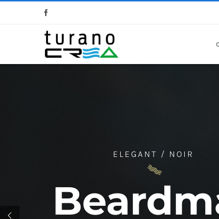
Salta
al
contenuto
ELEGANT / NOIR
Beardm