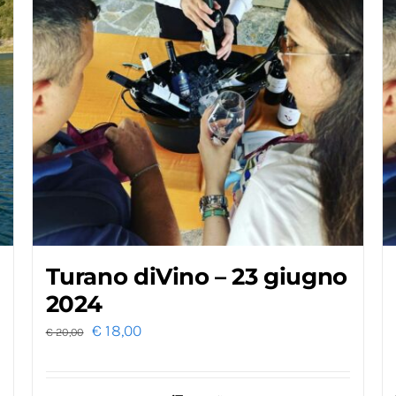
Turano diVino – 23 giugno
2024
€
18,00
€
20,00