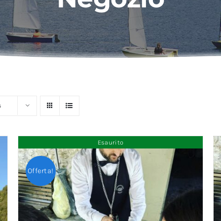
s
Esaurito
Offerta!