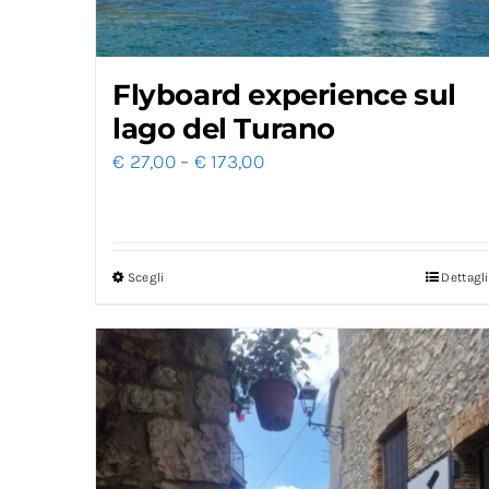
Flyboard experience sul
lago del Turano
€
27,00
–
€
173,00
Scegli
Dettagli