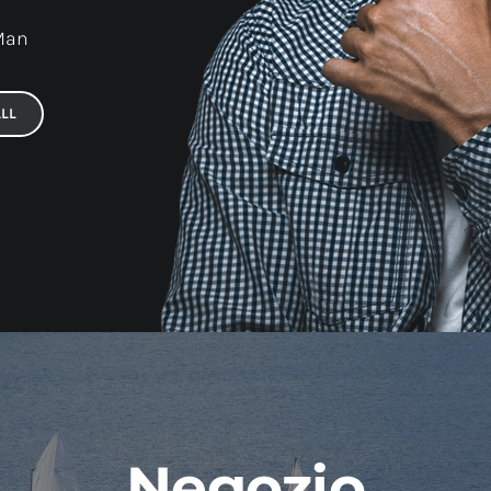
 Man
LL
Negozio