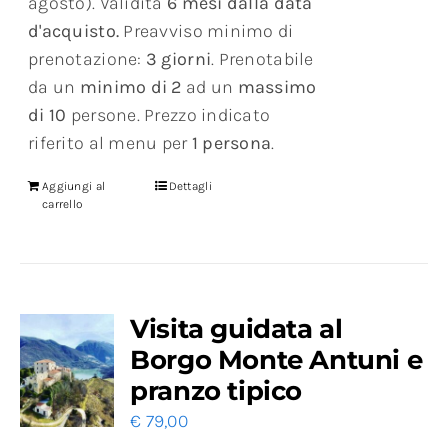
agosto). Validità
6 mesi dalla data
d'acquisto.
Preavviso minimo di
prenotazione:
3 giorni
. Prenotabile
da un
minimo di 2
ad un
massimo
di 10
persone. Prezzo indicato
riferito al menu per
1 persona
.
Aggiungi al
Dettagli
carrello
Visita guidata al
Borgo Monte Antuni e
pranzo tipico
€
79,00