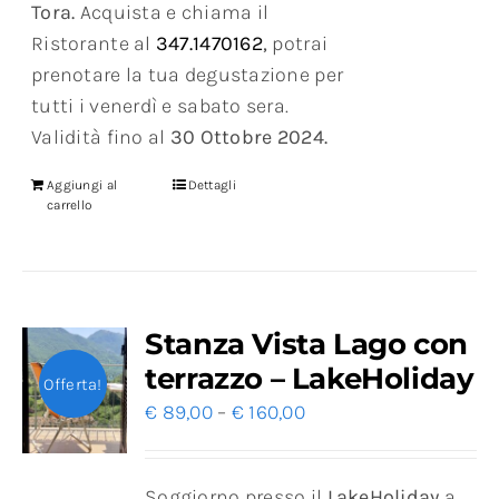
Tora.
Acquista e chiama il
Ristorante al
347.1470162
,
potrai
prenotare la tua degustazione per
tutti i venerdì e sabato sera.
Validità fino al
30 Ottobre 2024.
Aggiungi al
Dettagli
carrello
Stanza Vista Lago con
terrazzo – LakeHoliday
Offerta!
€
89,00
–
€
160,00
Soggiorno presso il
LakeHoliday
a