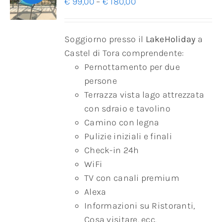
€
99,00
–
€
180,00
Soggiorno presso il
LakeHoliday
a
Castel di Tora comprendente:
Pernottamento per due
persone
Terrazza vista lago attrezzata
con sdraio e tavolino
Camino con legna
Pulizie iniziali e finali
Check-in 24h
WiFi
TV con canali premium
Alexa
Informazioni su Ristoranti,
Cosa visitare, ecc.