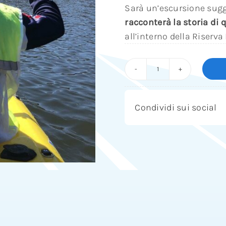
Sarà un’escursione sugg
racconterà la storia di
all’interno della Riserv
Tour
in
Kayak
Condividi sui social
per
ammirare
i
Borghi
del
Turano
quantità