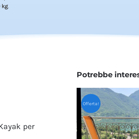
0 kg
.
Potrebbe intere
Offerta!
 Kayak per