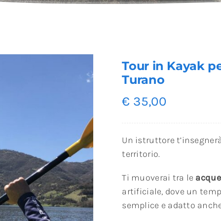
Tour in Kayak pe
Turano
€
35,00
Un istruttore t’insegnerà
territorio.
Ti muoverai tra le
acque
artificiale, dove un te
semplice e adatto anch