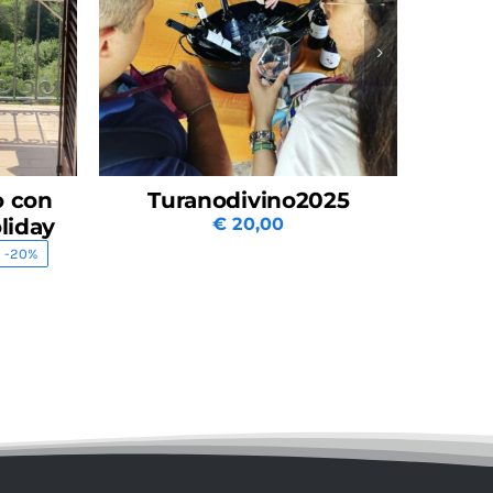
Turanodivino2025
Turano diVin
€
20,00
2
€
18,00
€
20,