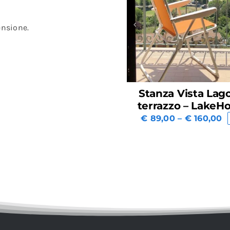
ensione.
uidata al Borgo
Stanza Vista Lago con
tuni e pranzo
terrazzo – LakeHoliday
tipico
€
89,00
–
€
160,00
-20%
€
79,00