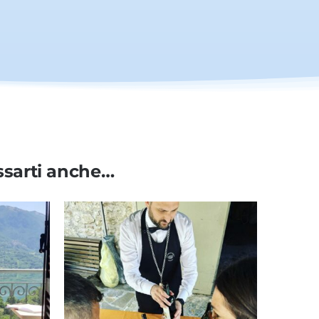
ssarti anche…
Offerta!