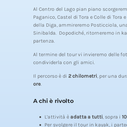
Al Centro del Lago pian piano scorgerem
Paganico, Castel di Tora e Colle di Tora e
della Diga, ammireremo Posticciola, un
Sinibalda.
Dopodiché, ritorneremo in ka
partenza.
Al termine del tour vi invieremo delle fo
condividerla con gli amici.
Il percorso è di
2 chilometri
, per una dur
ore
.
A chi è rivolto
L’attività è
adatta a tutti
, sopra i
10
Per svolgere il tour in kayak, i par