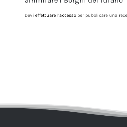
ammirare i Borghi del Turano”
Devi
effettuare l’accesso
per pubblicare una rec
Visita g
Monte An