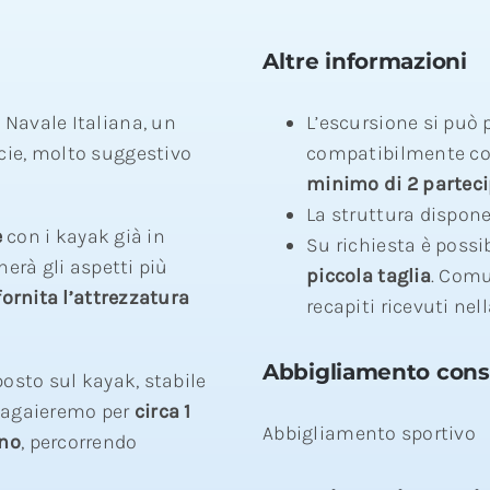
Altre informazioni
 Navale Italiana, un
L’escursione si può
cie, molto suggestivo
compatibilmente con
minimo di 2 parteci
La struttura dispon
e
con i kayak già in
Su richiesta è possi
herà gli aspetti più
piccola taglia
. Comu
fornita l’attrezzatura
recapiti ricevuti ne
Abbigliamento consi
posto sul kayak, stabile
 Pagaieremo per
circa 1
Abbigliamento sportivo
no
, percorrendo