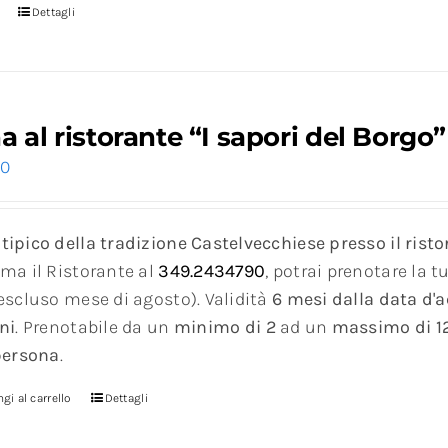
Dettagli
a al ristorante “I sapori del Borgo”
00
ipico della tradizione Castelvecchiese presso il risto
ama il Ristorante al
349.2434790
, potrai prenotare la 
escluso mese di agosto). Validità
6 mesi dalla data d'a
ni
. Prenotabile da un
minimo di 2
ad un
massimo di 1
persona
.
gi al carrello
Dettagli