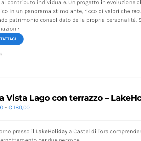
 al contributo individuale. Un progetto in evoluzione ch
ico in un panorama stimolante, ricco di valori che rec
ndo patrimonio consolidato della propria personalità. 
mazioni:
TATTACI
li
a Vista Lago con terrazzo – LakeH
00
–
€
180,00
orno presso il
LakeHoliday
a Castel di Tora comprende
ernottamento per due persone