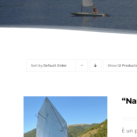
Sort by
Default Order
Show
12 Product
“Na
È un p