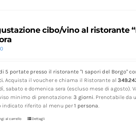
ustazione cibo/vino al ristorante “
Tora
00
i 5 portate presso il ristorante "I sapori del Borgo" c
i.
Acquista il voucher e chiama il Ristorante al
349.24
dì, sabato e domenica sera (escluso mese di agosto). V
viso minimo di prenotazione:
3 giorni
. Prenotabile da
 indicato riferito al menu per
1 persona
.
gi al carrello
Dettagli