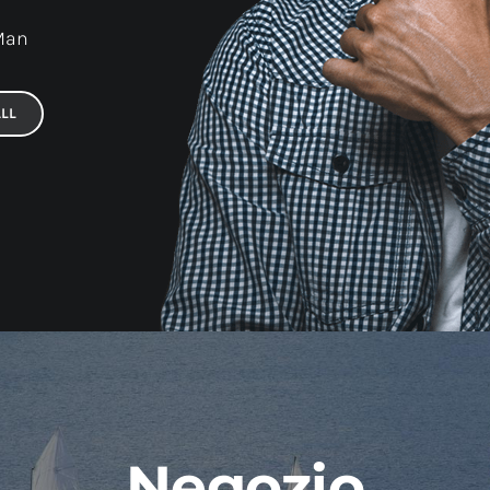
 Man
LL
Negozio