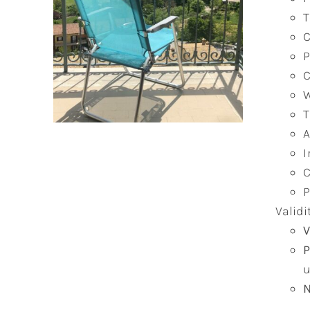
T
C
P
C
W
T
A
I
C
P
Validi
V
P
u
N