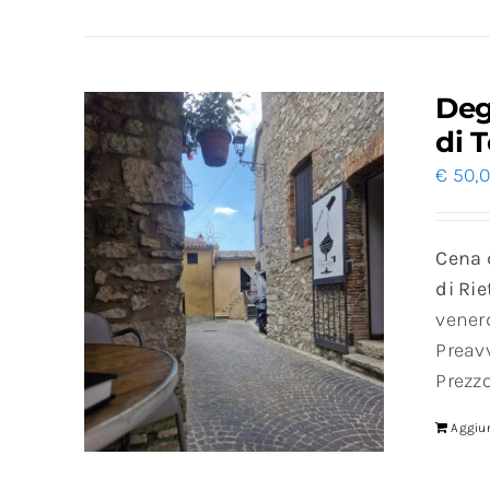
Deg
di 
€
50,
Cena d
di Riet
vener
Preav
Prezzo
Aggiun