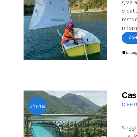
grazie
didatt
resta
infor
CON
Dettag
Cas
€
99,
Offerta!
Soggi
P