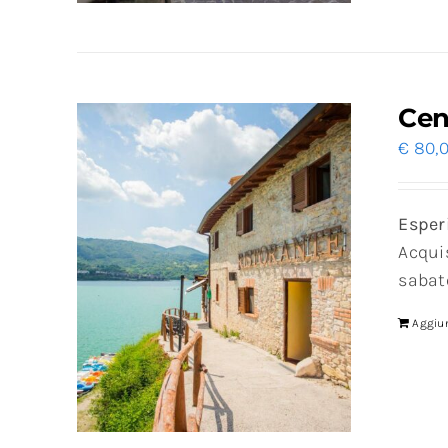
Cen
€
80,
Esperi
Acqui
sabato
Aggiun