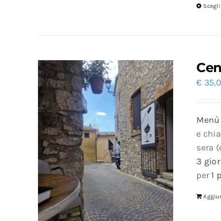
Scegli
Cen
€
35,
Menù t
e chi
sera (
3 gior
per
1 
Aggiun